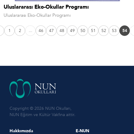
Uluslararası Eko-Okullar Programı
Uluslararası Eko-Okullar Programı
1
2
...
46
47
48
49
50
51
52
53
54
Copyright © 2026 NUN Okulları,
NUN Eğitim ve Kültür Vakfına aittir.
Hakkımızda
E-NUN