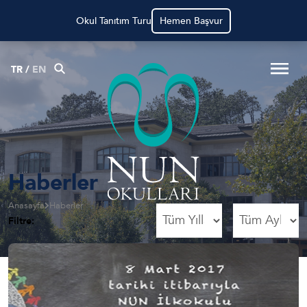
Okul Tanıtım Turu
Hemen Başvur
TR
/
EN
Haberler
Anasayfa
Haberler
Filtre: