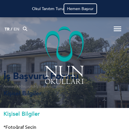
Okul Tanıtım Turu
Hemen Başvur
TR
/
EN
İş Başvuru Formu
Anasayfa
Başvuru
İş Başvuru Formu
Kişisel Bilgiler
Kişisel Bilgiler
*Fotoğraf Seçin