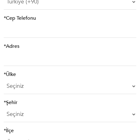
*Cep Telefonu
*Adres
*Ülke
*Şehir
*İlçe