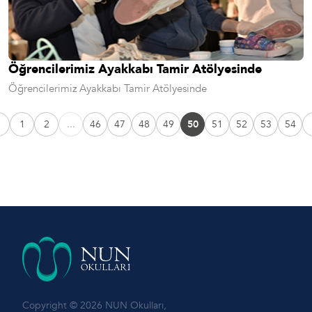
Öğrencilerimiz Ayakkabı Tamir Atölyesinde
Öğrencilerimiz Ayakkabı Tamir Atölyesinde
1
2
...
46
47
48
49
50
51
52
53
54
Copyright © 2026 NUN Okulları,