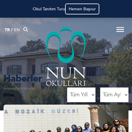
NUN Okullarında Çalışmak İçin
Hemen Başvur
TR
/
EN
Haberler
Anasayfa
Haberler
Filtre: