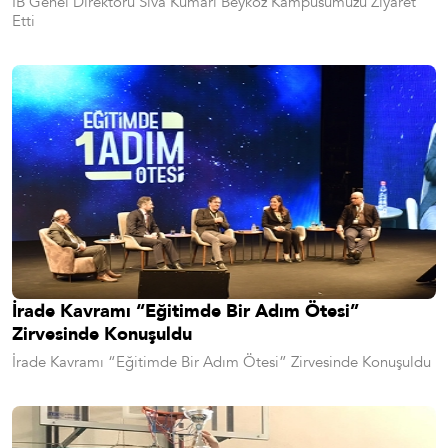
IB Genel Direktörü Siva Kumari Beykoz Kampüsümüzü Ziyaret
Etti
İrade Kavramı “Eğitimde Bir Adım Ötesi”
Zirvesinde Konuşuldu
İrade Kavramı “Eğitimde Bir Adım Ötesi” Zirvesinde Konuşuldu