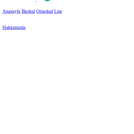
Anasayfa
İlkokul
Ortaokul
Lise
Hakkımızda