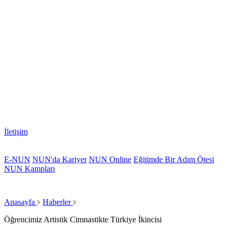
İletişim
E-NUN
NUN'da Kariyer
NUN Online
Eğitimde Bir Adım Ötesi
NUN Kampları
Anasayfa
Haberler
Öğrencimiz Artistik Cimnastikte Türkiye İkincisi