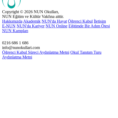
Yarışması’ndan Türkiye ikinciliği madalyası ile döndü. Hepimizi
mutlu eden bu başarısından dolayı öğrencimizi tebrik eder,
başarılarının devamını dileriz.
Copyright © 2026 NUN Okulları,
NUN Eğitim ve Kültür Vakfına aittir.
Hakkımızda
Akademik
NUN'da Hayat
Öğrenci Kabul
İletişim
E-NUN
NUN'da Kariyer
NUN Online
Eğitimde Bir Adım Ötesi
NUN Kampları
0216 686 1 686
info@nunokullari.com
Öğrenci Kabul Süreci Aydınlatma Metni
Okul Tanıtım Turu
Aydınlatma Metni