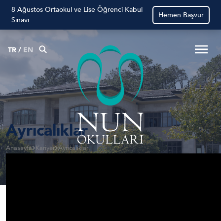
8 Ağustos Ortaokul ve Lise Öğrenci Kabul
Hemen Başvur
Sınavı
TR
/
EN
Ayrıcalıklar
Anasayfa
Kariyer
Ayrıcalıklar