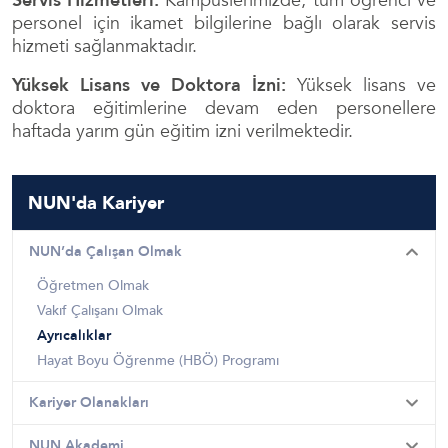
Servis Hizmetleri:
Kampüslerimizde, tüm öğrenci ve
personel için ikamet bilgilerine bağlı olarak servis
hizmeti sağlanmaktadır.
Yüksek Lisans ve Doktora İzni:
Yüksek lisans ve
doktora eğitimlerine devam eden personellere
haftada yarım gün eğitim izni verilmektedir.
NUN'da Kariyer
NUN’da Çalışan Olmak
Öğretmen Olmak
Vakıf Çalışanı Olmak
Ayrıcalıklar
Hayat Boyu Öğrenme (HBÖ) Programı
Kariyer Olanakları
NUN Akademi