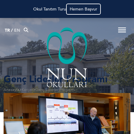
Okul Tanıtım Turu
Hemen Başvur
TR
/
EN
Genç Liderler Programı
Anasayfa
Kariyer
Genç Liderler Programı