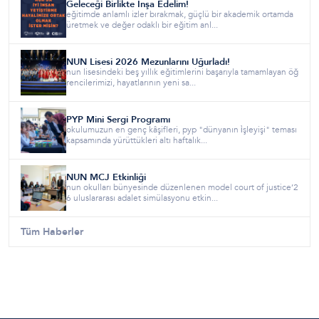
Geleceği Birlikte İnşa Edelim!
eğitimde anlamlı izler bırakmak, güçlü bir akademik ortamda
üretmek ve değer odaklı bir eğitim anl...
NUN Lisesi 2026 Mezunlarını Uğurladı!
nun lisesindeki beş yıllık eğitimlerini başarıyla tamamlayan öğ
rencilerimizi, hayatlarının yeni sa...
PYP Mini Sergi Programı
okulumuzun en genç kâşifleri, pyp "dünyanın i̇şleyişi" teması
kapsamında yürüttükleri altı haftalık...
NUN MCJ Etkinliği
nun okulları bünyesinde düzenlenen model court of justice’2
6 uluslararası adalet simülasyonu etkin...
Tüm Haberler