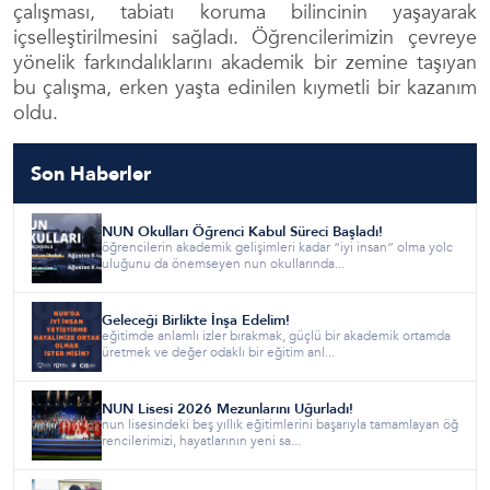
çalışması, tabiatı koruma bilincinin yaşayarak
içselleştirilmesini sağladı. Öğrencilerimizin çevreye
yönelik farkındalıklarını akademik bir zemine taşıyan
bu çalışma, erken yaşta edinilen kıymetli bir kazanım
oldu.
Son Haberler
NUN Okulları Öğrenci Kabul Süreci Başladı!
öğrencilerin akademik gelişimleri kadar “iyi insan” olma yolc
uluğunu da önemseyen nun okullarında...
Geleceği Birlikte İnşa Edelim!
eğitimde anlamlı izler bırakmak, güçlü bir akademik ortamda
üretmek ve değer odaklı bir eğitim anl...
NUN Lisesi 2026 Mezunlarını Uğurladı!
nun lisesindeki beş yıllık eğitimlerini başarıyla tamamlayan öğ
rencilerimizi, hayatlarının yeni sa...