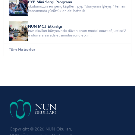
PYP Mini Sergi Programı
okulumuzun en genç kâşifleri, pyp "dünyanın i̇şleyişi" teması
kapsamında yürüttükleri altı haftalık...
NUN MCJ Etkinliği
nun okulları bünyesinde düzenlenen model court of justice’2
6 uluslararası adalet simülasyonu etkin...
Tüm Haberler
Copyright © 2026 NUN Okulları,