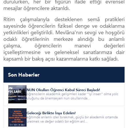
durulurken, her bir figürün ifade ettiği evrensel
mesajlar öğrencilere aktarıldı.
Ritim çalışmalarıyla desteklenen semâ pratikleri
sayesinde öğrencilerin fiziksel denge ve odaklanma
yetkinlikleri geliştirildi. Mevlâna’nın sevgi ve hoşgörü
odaklı öğretilerinin merkeze alındığı bu anlamlı
çalışma, öğrencilerin manevi değerleri
içselleştirmesine ve geleneksel sanatlarımıza dair
kapsamlı bir bakış açısı kazanmalarına katkı sağladı.
Son Haberler
NUN Okulları Öğrenci Kabul Süreci Başladı!
öğrencilerin akademik gelişimleri kadar “iyi insan” olma yolc
uluğunu da önemseyen nun okullarında...
Geleceği Birlikte İnşa Edelim!
eğitimde anlamlı izler bırakmak, güçlü bir akademik ortamda
üretmek ve değer odaklı bir eğitim anl...