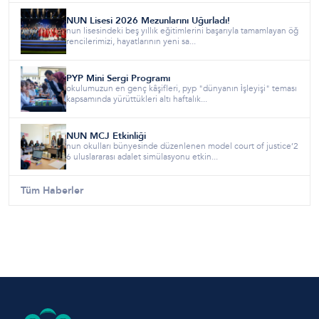
NUN Lisesi 2026 Mezunlarını Uğurladı!
nun lisesindeki beş yıllık eğitimlerini başarıyla tamamlayan öğ
rencilerimizi, hayatlarının yeni sa...
PYP Mini Sergi Programı
okulumuzun en genç kâşifleri, pyp "dünyanın i̇şleyişi" teması
kapsamında yürüttükleri altı haftalık...
NUN MCJ Etkinliği
nun okulları bünyesinde düzenlenen model court of justice’2
6 uluslararası adalet simülasyonu etkin...
Tüm Haberler