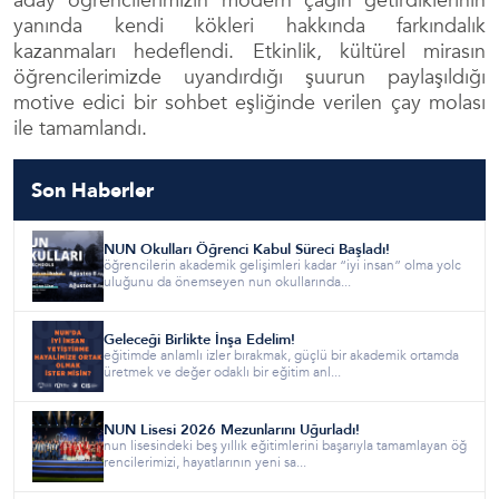
aday öğrencilerimizin modern çağın getirdiklerinin
yanında kendi kökleri hakkında farkındalık
kazanmaları hedeflendi. Etkinlik, kültürel mirasın
öğrencilerimizde uyandırdığı şuurun paylaşıldığı
motive edici bir sohbet eşliğinde verilen çay molası
ile tamamlandı.
Son Haberler
NUN Okulları Öğrenci Kabul Süreci Başladı!
öğrencilerin akademik gelişimleri kadar “iyi insan” olma yolc
uluğunu da önemseyen nun okullarında...
Geleceği Birlikte İnşa Edelim!
eğitimde anlamlı izler bırakmak, güçlü bir akademik ortamda
üretmek ve değer odaklı bir eğitim anl...
NUN Lisesi 2026 Mezunlarını Uğurladı!
nun lisesindeki beş yıllık eğitimlerini başarıyla tamamlayan öğ
rencilerimizi, hayatlarının yeni sa...