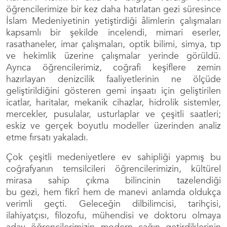
öğrencilerimize bir kez daha hatırlatan gezi süresince
İslam Medeniyetinin yetiştirdiği âlimlerin çalışmaları
kapsamlı bir şekilde incelendi, mimari eserler,
rasathaneler, imar çalışmaları, optik bilimi, simya, tıp
ve hekimlik üzerine çalışmalar yerinde görüldü.
Ayrıca öğrencilerimiz, coğrafi keşiflere zemin
hazırlayan denizcilik faaliyetlerinin ne ölçüde
geliştirildiğini gösteren gemi inşaatı için geliştirilen
icatlar, haritalar, mekanik cihazlar, hidrolik sistemler,
mercekler, pusulalar, usturlaplar ve çeşitli saatleri;
eskiz ve gerçek boyutlu modeller üzerinden analiz
etme fırsatı yakaladı.
Çok çeşitli medeniyetlere ev sahipliği yapmış bu
coğrafyanın temsilcileri öğrencilerimizin, kültürel
mirasa sahip çıkma bilincinin tazelendiği
bu gezi, hem fikrî hem de manevi anlamda oldukça
verimli geçti. Geleceğin dilbilimcisi, tarihçisi,
ilahiyatçısı, filozofu, mühendisi ve doktoru olmaya