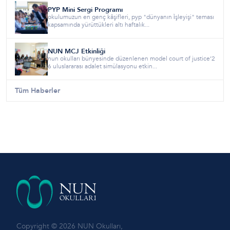
PYP Mini Sergi Programı
okulumuzun en genç kâşifleri, pyp "dünyanın i̇şleyişi" teması
kapsamında yürüttükleri altı haftalık...
NUN MCJ Etkinliği
nun okulları bünyesinde düzenlenen model court of justice’2
6 uluslararası adalet simülasyonu etkin...
Tüm Haberler
Copyright © 2026 NUN Okulları,