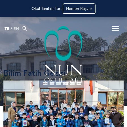
Okul Tanıtım Turu
Hemen Başvur
TR
/
EN
Bilim Fatih Gezisi
Anasayfa
Haberler
Bilim Fatih Gezisi