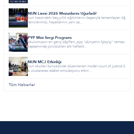
NUN Lisesi 2026 Mezunlarını Uğurladı!
nun lisesindeki beş yıllık eğitimlerini başarıyla tamamlayan öğ
rencilerimizi, hayatlarının yeni sa...
PYP Mini Sergi Programı
okulumuzun en genç kâşifleri, pyp "dünyanın i̇şleyişi" teması
kapsamında yürüttükleri altı haftalık...
NUN MCJ Etkinliği
nun okulları bünyesinde düzenlenen model court of justice’2
6 uluslararası adalet simülasyonu etkin...
Tüm Haberler