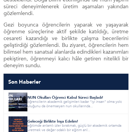
süreci deneyimlenerek üretim aşamaları yakından
gözlemlendi.
Gezi boyunca öğrencilerin yaparak ve yaşayarak
öğrenme süreçlerine aktif şekilde katıldığı, üretme
cesareti kazandığı ve birlikte çalışma becerilerini
geliştirdiği gözlemlendi. Bu ziyaret, öğrencilerin hem
bilimsel hem sanatsal alanlarda edindikleri kazanımları
pekiştiren, öğrenmeyi kalıcı hâle getiren nitelikli bir
deneyim sundu.
Son Haberler
NUN Okulları Öğrenci Kabul Süreci Başladı!
öğrencilerin akademik gelişimleri kadar “iyi insan” olma yolc
uluğunu da önemseyen nun okullarında...
Geleceği Birlikte İnşa Edelim!
eğitimde anlamlı izler bırakmak, güçlü bir akademik ortamda
üretmek ve değer odaklı bir eğitim anl...