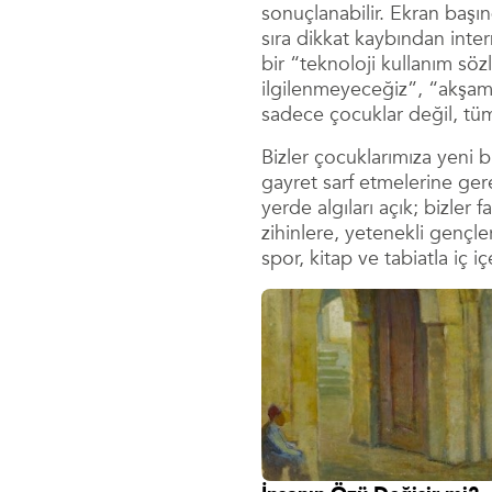
sonuçlanabilir. Ekran baş
sıra dikkat kaybından inter
bir “teknoloji kullanım sö
ilgilenmeyeceğiz”, “akşamla
sadece çocuklar değil, tüm
Bizler çocuklarımıza yeni b
gayret sarf etmelerine ger
yerde algıları açık; bizle
zihinlere, yetenekli gençle
spor, kitap ve tabiatla iç 