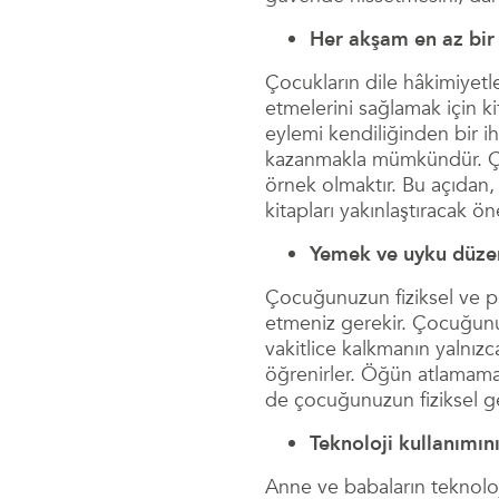
Her akşam en az bir 
Çocukların dile hâkimiyetle
etmelerini sağlamak için ki
eylemi kendiliğinden bir i
kazanmakla mümkündür. Çoc
örnek olmaktır. Bu açıdan,
kitapları yakınlaştıracak ön
Yemek ve uyku düzeni
Çocuğunuzun fiziksel ve ps
etmeniz gerekir. Çocuğunu
vakitlice kalkmanın yalnızc
öğrenirler. Öğün atlamamak;
de çocuğunuzun fiziksel gel
Teknoloji kullanımını
Anne ve babaların teknoloj