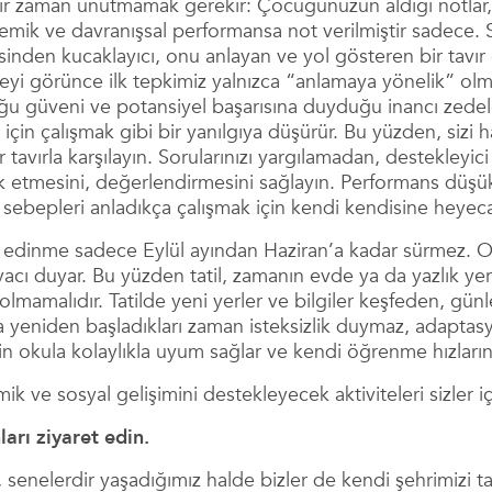
bir zaman unutmamak gerekir: Çocuğunuzun aldığı notlar, 
ik ve davranışsal performansa not verilmiştir sadece. Sağ
esinden kucaklayıcı, onu anlayan ve yol gösteren bir tavır
i görünce ilk tepkimiz yalnızca “anlamaya yönelik” olmalı
 güveni ve potansiyel başarısına duyduğu inancı zedele
 için çalışmak gibi bir yanılgıya düşürür. Bu yüzden, sizi h
r tavırla karşılayın. Sorularınızı yargılamadan, destekleyi
k etmesini, değerlendirmesini sağlayın. Performans düşü
 sebepleri anladıkça çalışmak için kendi kendisine heye
 edinme sadece Eylül ayından Haziran’a kadar sürmez. O h
tiyacı duyar. Bu yüzden tatil, zamanın evde ya da yazlık yer
 olmamalıdır. Tatilde yeni yerler ve bilgiler keşfeden, gün
a yeniden başladıkları zaman isteksizlik duymaz, adapta
in okula kolaylıkla uyum sağlar ve kendi öğrenme hızlarını a
 ve sosyal gelişimini destekleyecek aktiviteleri sizler iç
ları ziyaret edin.
 senelerdir yaşadığımız halde bizler de kendi şehrimizi 