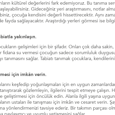
rın kültürel değerlerini fark edemiyoruz. Bu tanıma ser
layabilirsiniz. Gideceğiniz yeri araştırmasını, notlar alma
ebiniz, çocuğa kendisini değerli hissettirecektir. Aynı z
ayda sağlayacaktır. Araştırdığı yerleri görmesi ise bilgi
iatla yakınlaşın.
kların gelişimleri için bir şifadır. Onları çok daha sakin,
ir fidana su vermesi çocuğun sadece sorumluluk duygusu
yı tanımasını sağlar. Tabiatı tanımak çocuklara, kendilerini
irmesi için imkân verin.
alanlarını keşfedip yoğunlaşmaları için en uygun zamanlarda
tanıştırarak gözlemleyin, ilgilerini tespit etmeye çalışın. H
 geliştirmesi için öncülük edin. Alanla ilgili yaşına uygun kit
lanın ustaları ile tanışması için imkân ve cesaret verin. Şay
a yönlendirmenizi tavsiye ederiz. Bir takımın parçası olm
ha paylaşımcı ve uyumlu yetişmesini sağlar.