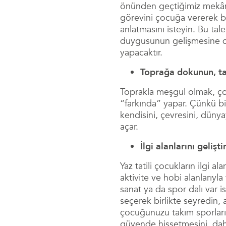
önünden geçtiğimiz mekânla
görevini çocuğa vererek baş
anlatmasını isteyin. Bu tal
duygusunun gelişmesine de f
yapacaktır.
Toprağa dokunun, tab
Toprakla meşgul olmak, çocu
“farkında” yapar. Çünkü b
kendisini, çevresini, dünya
açar.
İlgi alanlarını gelişt
Yaz tatili çocukların ilgi 
aktivite ve hobi alanlarıyla 
sanat ya da spor dalı var ise
seçerek birlikte seyredin, a
çocuğunuzu takım sporların
güvende hissetmesini, da