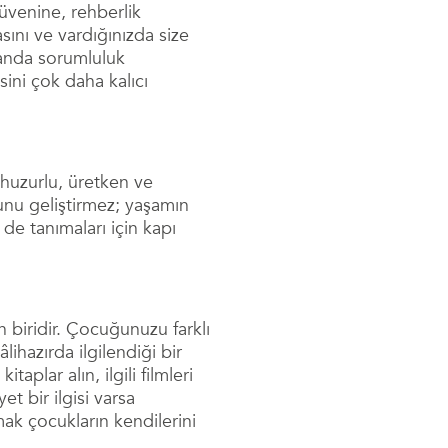
üvenine, rehberlik
sını ve vardığınızda size
amanda sorumluluk
sini çok daha kalıcı
 huzurlu, üretken ve
nu geliştirmez; yaşamın
 de tanımaları için kapı
n biridir. Çocuğunuzu farklı
âlihazırda ilgilendiği bir
aplar alın, ilgili filmleri
et bir ilgisi varsa
ak çocukların kendilerini