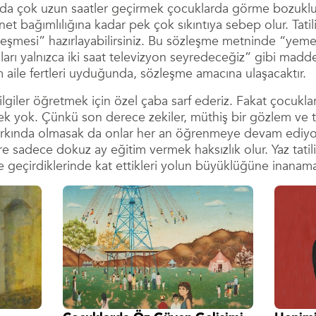
ında çok uzun saatler geçirmek çocuklarda görme bozuklu
net bağımlılığına kadar pek çok sıkıntıya sebep olur. Tatil
zleşmesi” hazırlayabilirsiniz. Bu sözleşme metninde “yeme
rı yalnızca iki saat televizyon seyredeceğiz” gibi maddele
 aile fertleri uyduğunda, sözleşme amacına ulaşacaktır.
ilgiler öğretmek için özel çaba sarf ederiz. Fakat çocukl
ek yok. Çünkü son derece zekiler, müthiş bir gözlem ve ta
r farkında olmasak da onlar her an öğrenmeye devam ediyo
re sadece dokuz ay eğitim vermek haksızlık olur. Yaz tatili
içe geçirdiklerinde kat ettikleri yolun büyüklüğüne inanam