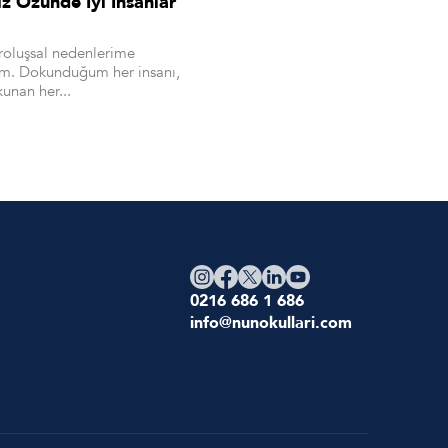
 Özünde İyi İnsanlar
roluşsal nedenlerime
m. Dokunduğum her insanı,
unan her...
0216 686 1 686
info@nunokullari.com