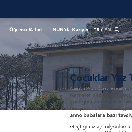
Öğrenci Kabul
NUN'da Kariyer
TR
/
EN
Çocuklar Yaz T
Anasayfa
NUN Öğretmenlerinden
Karneler alındı, tüm çocu
çocuğunuzun sadece oyun o
her yerde sürdürmek gere
anne babalara bazı tavsiy
Geçtiğimiz ay milyonlarca öğ