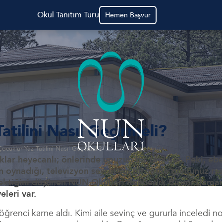
Okul Tanıtım Turu
Hemen Başvur
atilini Nasıl Geçirmeli?
Çocuklar Yaz Tatilini Nasıl Geçirmeli?
klar heyecanlı; önlerinde upuzun bir tatil var. Peki, eb
ynadığı, televizyon seyrettiği bir tatile gönlünüz raz
ktiğini düşünen NUN Okulları Rehberlik Birimi Uzmanlar
eleri var.
renci karne aldı. Kimi aile sevinç ve gururla inceledi notla