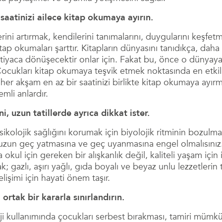
saatinizi ailece kitap okumaya ayırın.
rini artırmak, kendilerini tanımalarını, duygularını keşfet
tap okumaları şarttır. Kitapların dünyasını tanıdıkça, da
htiyaca dönüşecektir onlar için. Fakat bu, önce o dünyaya
ukları kitap okumaya teşvik etmek noktasında en etkili 
 her akşam en az bir saatinizi birlikte kitap okumaya ayı
emli anlardır.
, uzun tatillerde ayrıca dikkat ister.
ikolojik sağlığını korumak için biyolojik ritminin bozulma
zun geç yatmasına ve geç uyanmasına engel olmalısınız. 
a okul için gereken bir alışkanlık değil, kaliteli yaşam içi
 gazlı, aşırı yağlı, gıda boyalı ve beyaz unlu lezzetlerin
işimi için hayati önem taşır.
 ortak bir kararla sınırlandırın.
i kullanımında çocukları serbest bırakması, tamiri mümkü