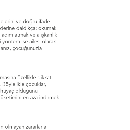
melerini ve doğru ifade
ha derine daldıkça; okumak
 adım atmak ve alışkanlık
yöntem ise ailesi olarak
rmanız, çocuğunuzla
masına özellikle dikkat
Böylelikle çocuklar,
n ihtiyaç olduğunu
 tüketimini en aza indirmek
n olmayan zararlarla