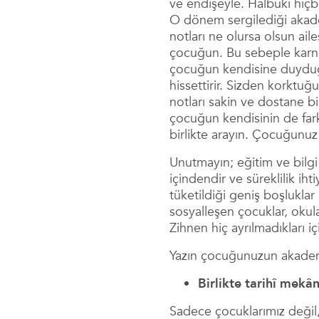
ve endişeyle. Hâlbuki hiç
O dönem sergilediği akadem
notları ne olursa olsun ail
çocuğun. Bu sebeple karney
çocuğun kendisine duyduğu
hissettirir. Sizden korktuğu
notları sakin ve dostane bi
çocuğun kendisinin de far
birlikte arayın. Çocuğunuz
Unutmayın; eğitim ve bilgi
içindendir ve süreklilik ih
tüketildiği geniş boşluklar
sosyalleşen çocuklar, okul
Zihnen hiç ayrılmadıkları iç
Yazın çocuğunuzun akademik
Birlikte tarihî mekân
Sadece çocuklarımız değil,