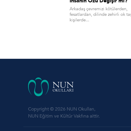
İnsanın Özü Değişir mi?
Arkadaş çevremizi kötülerden,
fesatlardan, dilinde zehirli ok ta
kişilerde...
Copyright © 2026 NUN Okulları,
NUN Eğitim ve Kültür Vakfına aittir.