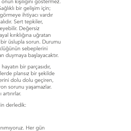
onun kişiliğini göstermez.
lıklı bir gelişim için;
 görmeye ihtiyacı vardır
dır. Sert tepkiler,
yebilir. Değersiz
ayal kırıklığına uğratan
ci bir üslupla sorun. Durumu
klüğünün sebeplerini
can duymaya başlayacaktır.
ayatın bir parçasıdır,
lerde plansız bir şekilde
lerini dolu dolu geçiren,
syon sorunu yaşamazlar.
rtırırlar.
in derledik:
tanımıyoruz. Her gün