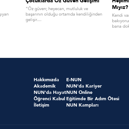
Çocuklarda Öz Güven Gelişimi
Hepimiz
Mıyız?
“Öz güven; heyecan, mutluluk ve
şıyan
başarının olduğu ortamda kendiliğinden
Kendi va
gelişir....
bakıyoru
bana dok
Hakkımızda
E-NUN
Akademik
NUN'da Kariyer
NUN'da Hayat
NUN Online
Öğrenci Kabul
Eğitimde Bir Adım Ötesi
İletişim
NUN Kampları