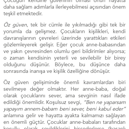
Çocuğun kendine güveninin olması onun hayatta
daha sağlam adımlarla ilerleyebilmesi açısından önem
teşkil etmektedir.
Öz güven
, tek bir cümle ile yıkılmadığı gibi tek bir
yorumla da gelişmez. Çocukların kişilikleri, kendi
davranışlarının çevreleri üzerinde yarattıkları etkileri
gözlemleyerek gelişir. Eğer çocuk anne-babasından
ve yakın çevresinden olumlu geri bildirimler alıyorsa;
o zaman kendisinin yeterli ve sevilebilir bir birey
olduğunu düşünür. Böylece, bu düşünce daha
sonrasında inanışa ve kişilik özelliğine dönüşür.
Öz güven gelişiminde önemli kavramlardan biri
sevilmeye değer olmaktır. Her anne-baba, doğal
olarak çocuklarını sever, ama sevginin nasıl ifade
edildiği önemlidir. Koşulsuz sevgi,
“Ben ne yaparsam
yapayım annem-babam beni sever, beni kabul eder”
anlamına gelir ve hayatta ayakta kalmamızı sağlayan
en önemli güçtür. Çocuklar anne-babaları tarafından
koşullu olarak sevildiklerini hissederlerse (başarılı