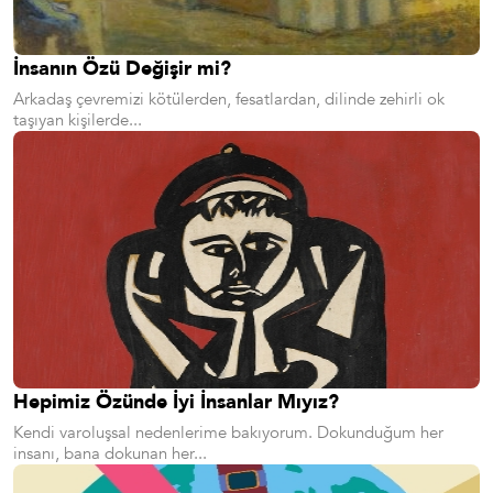
İnsanın Özü Değişir mi?
Arkadaş çevremizi kötülerden, fesatlardan, dilinde zehirli ok
taşıyan kişilerde...
Hepimiz Özünde İyi İnsanlar Mıyız?
Kendi varoluşsal nedenlerime bakıyorum. Dokunduğum her
insanı, bana dokunan her...