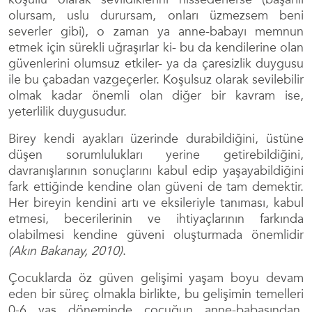
olursam, uslu durursam, onları üzmezsem beni
severler gibi), o zaman ya anne-babayı memnun
etmek için sürekli uğraşırlar ki- bu da kendilerine olan
güvenlerini olumsuz etkiler- ya da çaresizlik duygusu
ile bu çabadan vazgeçerler. Koşulsuz olarak sevilebilir
olmak kadar önemli olan diğer bir kavram ise,
yeterlilik duygusudur.
Birey kendi ayakları üzerinde durabildiğini, üstüne
düşen sorumlulukları yerine getirebildiğini,
davranışlarının sonuçlarını kabul edip yaşayabildiğini
fark ettiğinde kendine olan güveni de tam demektir.
Her bireyin kendini artı ve eksileriyle tanıması, kabul
etmesi, becerilerinin ve ihtiyaçlarının farkında
olabilmesi kendine güveni oluşturmada önemlidir
(Akın Bakanay,
2010)
.
Çocuklarda öz güven gelişimi yaşam boyu devam
eden bir süreç olmakla birlikte, bu gelişimin temelleri
0-6 yaş döneminde çocuğun anne-babasından,