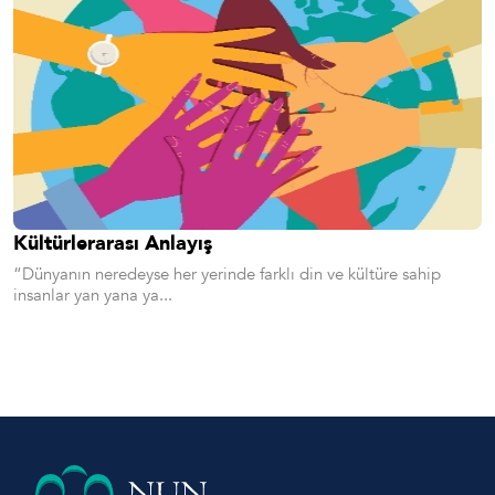
Kültürlerarası Anlayış
“Dünyanın neredeyse her yerinde farklı din ve kültüre sahip
insanlar yan yana ya...