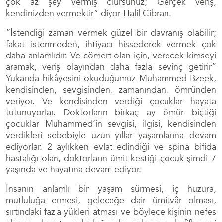
çok az şey vermiş olursunuz; Gerçek veriş,
kendinizden vermektir” diyor Halil Cibran.
“İstendiği zaman vermek güzel bir davranış olabilir;
fakat istenmeden, ihtiyacı hissederek vermek çok
daha anlamlıdır. Ve cömert olan için, verecek kimseyi
aramak, veriş olayından daha fazla sevinç getirir”
Yukarıda hikâyesini okuduğumuz Muhammed Bzeek,
kendisinden, sevgisinden, zamanından, ömründen
veriyor. Ve kendisinden verdiği çocuklar hayata
tutunuyorlar. Doktorların birkaç ay ömür biçtiği
çocuklar Muhammed’in sevgisi, ilgisi, kendisinden
verdikleri sebebiyle uzun yıllar yaşamlarına devam
ediyorlar. 2 aylıkken evlat edindiği ve spina bifida
hastalığı olan, doktorların ümit kestiği çocuk şimdi 7
yaşında ve hayatına devam ediyor.
İnsanın anlamlı bir yaşam sürmesi, iç huzura,
mutluluğa ermesi, geleceğe dair ümitvâr olması,
sırtındaki fazla yükleri atması ve böylece kişinin nefes