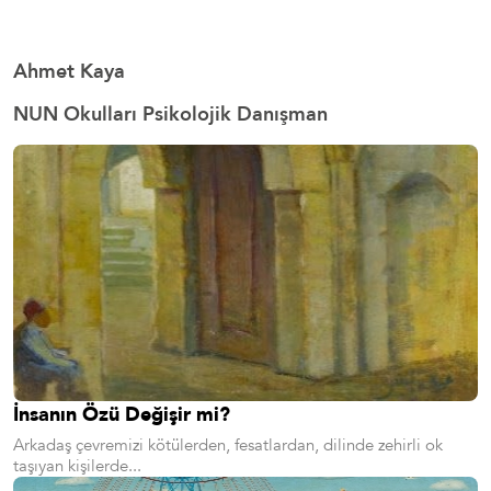
Ahmet Kaya
NUN Okulları Psikolojik Danışman
İnsanın Özü Değişir mi?
Arkadaş çevremizi kötülerden, fesatlardan, dilinde zehirli ok
taşıyan kişilerde...