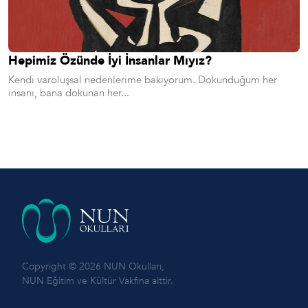
Hepimiz Özünde İyi İnsanlar Mıyız?
Kendi varoluşsal nedenlerime bakıyorum. Dokunduğum her
insanı, bana dokunan her...
Copyright © 2026 NUN Okulları,
NUN Eğitim ve Kültür Vakfına aittir.