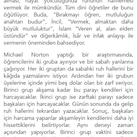
alması, hayat yolculuğunda ruhunun hafiflemesi
vermek ile mümkündür. Tüm dini öğretiler de bunu
öğütlüyor. Buda, “Bırakmayı öğren, mutluluğun
anahtarı budur”, İncil, “Vermek, almaktan daha
büyük mutluluktur”, İslam “Veren al, alan elden
üstündür” ve diğerkâmlık, îsâr ve infak anlayışı ile
vermenin öneminden bahsediyor.
Michael Norton yaptığı bir araştırmasında,
öğrencilerini iki gruba ayırıyor ve bir sabah yanlarına
çağırıyor. Her iki gruptan da sabahki ruh hallerini bir
kâğıda yazmalarını istiyor. Ardından her iki grubun
üyelerine içinde yirmi beş dolar olan bir zarf veriyor.
Birinci grup akşama kadar bu parayı kendileri için
harcayacaklar. İkinci grup ise zarftaki parayı sadece
başkaları için harcayacaklar. Günün sonunda da gelip
ruh hallerini tekrardan yazacaklar. Sonuç, başkaları
için harcama yapanlar akşamleyin kendilerini daha iyi
hissettiklerini belirtiyorlar. Aynı deneyi zaman
açısından yapıyorlar. Birinci grup vaktini sadece