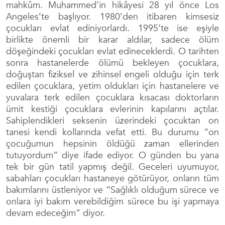
mahkûm. Muhammed’in hikâyesi 28 yıl önce Los
Angeles’te başlıyor. 1980’den itibaren kimsesiz
çocukları evlat ediniyorlardı. 1995’te ise eşiyle
birlikte önemli bir karar aldılar, sadece ölüm
döşeğindeki çocukları evlat edineceklerdi. O tarihten
sonra hastanelerde ölümü bekleyen çocuklara,
doğuştan fiziksel ve zihinsel engeli olduğu için terk
edilen çocuklara, yetim oldukları için hastanelere ve
yuvalara terk edilen çocuklara kısacası doktorların
ümit kestiği çocuklara evlerinin kapılarını açtılar.
Sahiplendikleri seksenin üzerindeki çocuktan on
tanesi kendi kollarında vefat etti. Bu durumu “on
çocuğumun hepsinin öldüğü zaman ellerinden
tutuyordum” diye ifade ediyor. O günden bu yana
tek bir gün tatil yapmış değil. Geceleri uyumuyor,
sabahları çocukları hastaneye götürüyor, onların tüm
bakımlarını üstleniyor ve “Sağlıklı olduğum sürece ve
onlara iyi bakım verebildiğim sürece bu işi yapmaya
devam edeceğim” diyor.