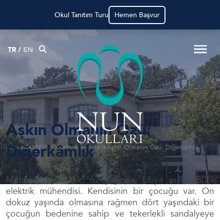
Okul Tanıtım Turu
Hemen Başvur
TR
/
EN
Aşkın Olmanın Özü:
Diğerkâmlık
Anasayfa
NUN Öğretmenlerinden
Aşkın Olmanın Özü: Diğerkâmlık
Muhammed Bzeek, 62 yaşında, Libya asıllı ABD’li
elektrik mühendisi. Kendisinin bir çocuğu var. On
dokuz yaşında olmasına rağmen dört yaşındaki bir
çocuğun bedenine sahip ve tekerlekli sandalyeye