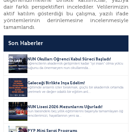
değerlendirmelerle birlikte katılımcılar, yazıya
dair farklı perspektifleri incelediler. Velilerimizin
aktif katılım gösterdiği bu çalışma, yazılı ifade
yöntemlerinin derinlemesine incelenmesiyle
tamamlandı.
Son Haberler
NUN Okulları Öğrenci Kabul Süreci Başladı!
öğrencilerin akademik gelişimleri kadar “iyi insan” olma yolcu
luğunu da önemseyen nun okullarında...
Geleceği Birlikte İnşa Edelim!
eğitimde anlamlı izler bırakmak, güçlü bir akademik ortamda
üretmek ve değer odaklı bir eğitim anl...
NUN Lisesi 2026 Mezunlarını Uğurladı!
nun lisesindeki beş yıllık eğitimlerini başarıyla tamamlayan öğ
rencilerimizi, hayatlarının yeni sa...
PYP Mini Sergi Programı