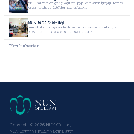
okulumuzun en genç kâşifleri, pyp "dünyanın i̇şleyişi" teması
kapsamında yürüttükleri altı haftalık...
NUN MCJ Etkinliği
nun okulları bünyesinde düzenlenen model court of justic
e’26 uluslararası adalet simülasyonu etkin...
Tüm Haberler
Copyright © 2026 NUN Okulları,
NUN Eğitim ve Kültür Vakfına aittir.