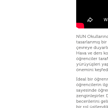
NUN Okullarınd
tasarlanmış bir
çevreye duyarlı
Hava ve ders ko
öğrenciler tara
yürüyüşleri yap
önemini keşfede
İdeal bir öğren
öğrencilerin il
sayesinde öğren
zenginleşirler.
becerilerini ge
bir rol üstlend