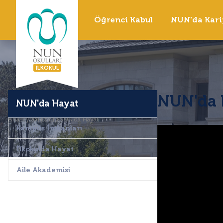
Öğrenci Kabul
NUN'da Kari
ILKOKUL
NUN'da 
NUN'da Hayat
Anasayfa
İlkokul
NUN'da Hayat
Kampüs İmkanları
İlkokulda Hayat
Aile Akademisi