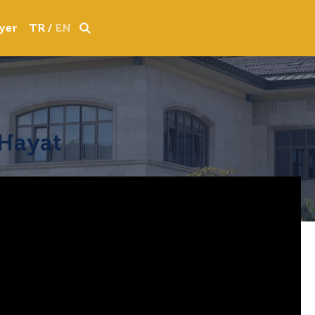
yer
TR
/
EN
Hayat