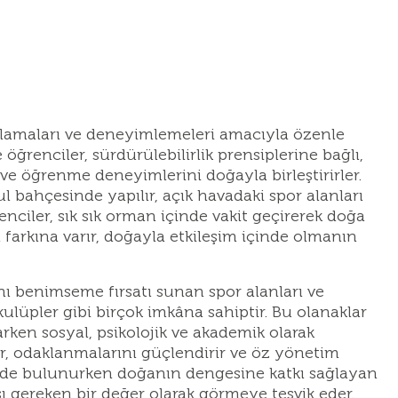
anlamaları ve deneyimlemeleri amacıyla özenle
renciler, sürdürülebilirlik prensiplerine bağlı,
ve öğrenme deneyimlerini doğayla birleştirirler.
 bahçesinde yapılır, açık havadaki spor alanları
nciler, sık sık orman içinde vakit geçirerek doğa
 farkına varır, doğayla etkileşim içinde olmanın
nı benimseme fırsatı sunan spor alanları ve
kulüpler gibi birçok imkâna sahiptir. Bu olanaklar
ken sosyal, psikolojik ve akademik olarak
ır, odaklanmalarını güçlendirir ve öz yönetim
eşimde bulunurken doğanın dengesine katkı sağlayan
sı gereken bir değer olarak görmeye teşvik eder.