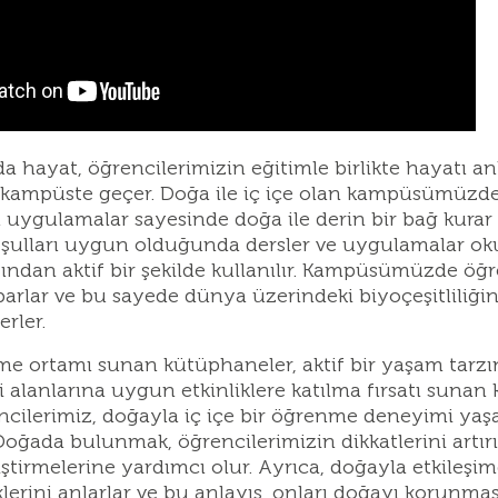
a hayat, öğrencilerimizin eğitimle birlikte hayatı 
 kampüste geçer. Doğa ile iç içe olan kampüsümüzde öğ
 uygulamalar sayesinde doğa ile derin bir bağ kurar 
şulları uygun olduğunda dersler ve uygulamalar okul
fından aktif bir şekilde kullanılır. Kampüsümüzde öğre
arlar ve bu sayede dünya üzerindeki biyoçeşitliliğin
rler.
me ortamı sunan kütüphaneler, aktif bir yaşam tarzı
gi alanlarına uygun etkinliklere katılma fırsatı sunan 
cilerimiz, doğayla iç içe bir öğrenme deneyimi yaşar
 Doğada bulunmak, öğrencilerimizin dikkatlerini artır
liştirmelerine yardımcı olur. Ayrıca, doğayla etkil
iklerini anlarlar ve bu anlayış, onları doğayı korunma