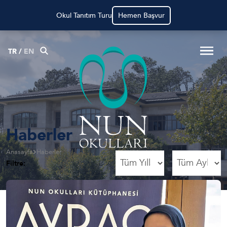
NUN Okullarında Çalışmak İçin
Hemen Başvur
TR
/
EN
Haberler
Anasayfa
Haberler
Filtre: