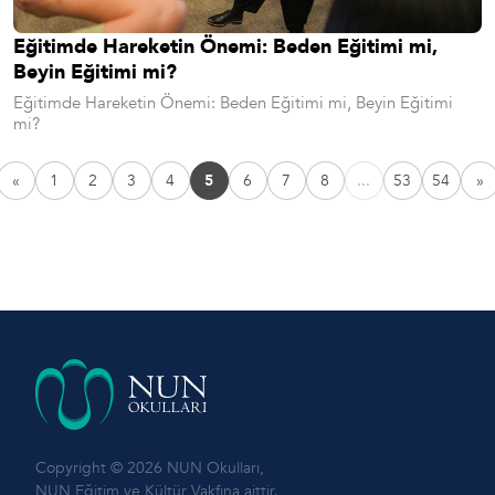
Eğitimde Hareketin Önemi: Beden Eğitimi mi,
Beyin Eğitimi mi?
Eğitimde Hareketin Önemi: Beden Eğitimi mi, Beyin Eğitimi
mi?
«
1
2
3
4
5
6
7
8
...
53
54
»
Copyright © 2026 NUN Okulları,
NUN Eğitim ve Kültür Vakfına aittir.