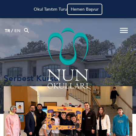
Okul Tanıtım Turu
Hemen Başvur
TR
/
EN
Serbest Kürsü
Anasayfa
Haberler
Serbest Kürsü