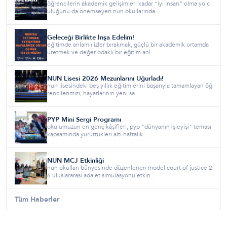
öğrencilerin akademik gelişimleri kadar “iyi insan” olma yolc
uluğunu da önemseyen nun okullarında...
Geleceği Birlikte İnşa Edelim!
eğitimde anlamlı izler bırakmak, güçlü bir akademik ortamda
üretmek ve değer odaklı bir eğitim anl...
NUN Lisesi 2026 Mezunlarını Uğurladı!
nun lisesindeki beş yıllık eğitimlerini başarıyla tamamlayan öğ
rencilerimizi, hayatlarının yeni sa...
PYP Mini Sergi Programı
okulumuzun en genç kâşifleri, pyp "dünyanın i̇şleyişi" teması
kapsamında yürüttükleri altı haftalık...
NUN MCJ Etkinliği
nun okulları bünyesinde düzenlenen model court of justice’2
6 uluslararası adalet simülasyonu etkin...
Tüm Haberler