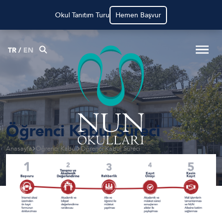
Okul Tanıtım Turu
Hemen Başvur
TR
/
EN
Öğrenci Kabul Süreci
Anasayfa
Öğrenci Kabul
Öğrenci Kabul Süreci