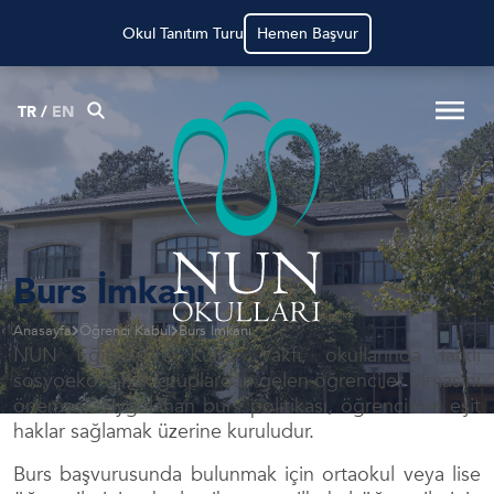
Okul Tanıtım Turu
Hemen Başvur
TR
/
EN
Burs İmkanı
Anasayfa
Öğrenci Kabul
Burs İmkanı
NUN Eğitim ve Kültür Vakfı, okullarında farklı
sosyoekonomik gruplardan gelen öğrenciler olmasını
önemser. Uygulanan burs politikası, öğrencilere eşit
haklar sağlamak üzerine kuruludur.
Burs başvurusunda bulunmak için ortaokul veya lise