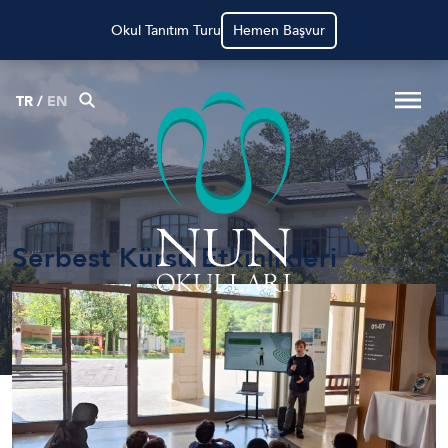
Okul Tanıtım Turu
Hemen Başvur
TR
/
EN
Serbest Kürsü Etkinlikleri
Anasayfa
Haberler
Serbest Kürsü Etkinlikleri