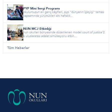
PYP Mini Sergi Programı
okulumuzun en genç kâşifleri, pyp "dünyanın i̇şleyişi" teması
kapsamında yürüttükleri altı haftalık...
NUN MCJ Etkinliği
nun okulları bünyesinde düzenlenen model court of justice’2
6 uluslararası adalet simülasyonu etkin...
Tüm Haberler