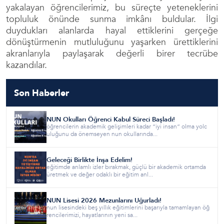
yakalayan öğrencilerimiz, bu süreçte yeteneklerini
topluluk önünde sunma imkânı buldular. İlgi
duydukları alanlarda hayal ettiklerini gerçeğe
dönüştürmenin mutluluğunu yaşarken ürettiklerini
akranlarıyla paylaşarak değerli birer tecrübe
kazandılar.
Son Haberler
NUN Okulları Öğrenci Kabul Süreci Başladı!
öğrencilerin akademik gelişimleri kadar “iyi insan” olma yolc
uluğunu da önemseyen nun okullarında...
Geleceği Birlikte İnşa Edelim!
eğitimde anlamlı izler bırakmak, güçlü bir akademik ortamda
üretmek ve değer odaklı bir eğitim anl...
NUN Lisesi 2026 Mezunlarını Uğurladı!
nun lisesindeki beş yıllık eğitimlerini başarıyla tamamlayan öğ
rencilerimizi, hayatlarının yeni sa...