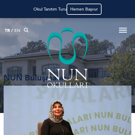
Okul Tanıtım Turu
Hemen Başvur
TR
/
EN
NUN Buluşmaları
Anasayfa
Haberler
NUN Buluşmaları