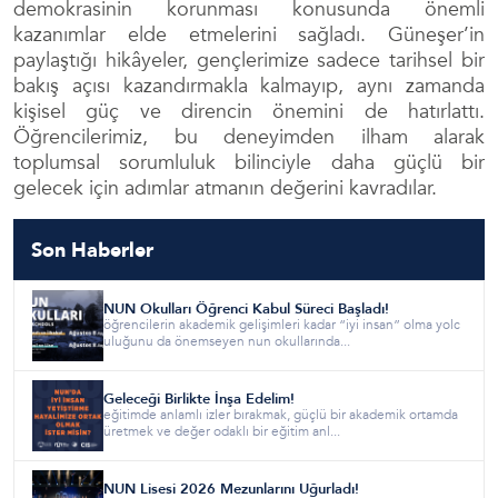
demokrasinin korunması konusunda önemli
kazanımlar elde etmelerini sağladı. Güneşer’in
paylaştığı hikâyeler, gençlerimize sadece tarihsel bir
bakış açısı kazandırmakla kalmayıp, aynı zamanda
kişisel güç ve direncin önemini de hatırlattı.
Öğrencilerimiz, bu deneyimden ilham alarak
toplumsal sorumluluk bilinciyle daha güçlü bir
gelecek için adımlar atmanın değerini kavradılar.
Son Haberler
NUN Okulları Öğrenci Kabul Süreci Başladı!
öğrencilerin akademik gelişimleri kadar “iyi insan” olma yolc
uluğunu da önemseyen nun okullarında...
Geleceği Birlikte İnşa Edelim!
eğitimde anlamlı izler bırakmak, güçlü bir akademik ortamda
üretmek ve değer odaklı bir eğitim anl...
NUN Lisesi 2026 Mezunlarını Uğurladı!