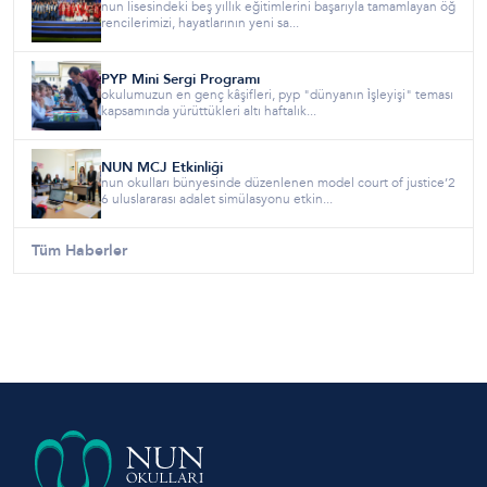
nun lisesindeki beş yıllık eğitimlerini başarıyla tamamlayan öğ
rencilerimizi, hayatlarının yeni sa...
PYP Mini Sergi Programı
okulumuzun en genç kâşifleri, pyp "dünyanın i̇şleyişi" teması
kapsamında yürüttükleri altı haftalık...
NUN MCJ Etkinliği
nun okulları bünyesinde düzenlenen model court of justice’2
6 uluslararası adalet simülasyonu etkin...
Tüm Haberler