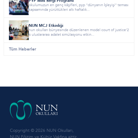
PYP Mini Sergi Programı
okulumuzun en genç kâşifleri, pyp "dünyanın i̇şleyişi" teması
kapsamında yürüttükleri altı haftalık...
NUN MCJ Etkinliği
nun okulları bünyesinde düzenlenen model court of justice’2
6 uluslararası adalet simülasyonu etkin...
Tüm Haberler
Copyright © 2026 NUN Okulları,
NUN Eğitim ve Kültür Vakfına aittir.