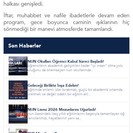
halkası genişledi.
İftar, muhabbet ve nafile ibadetlerle devam eden
program, gece boyunca caminin ışıklarının hiç
sönmediği bir manevi atmosferde tamamlandı.
Son Haberler
NUN Okulları Öğrenci Kabul Süreci Başladı!
öğrencilerin akademik gelişimleri kadar “iyi insan” olma yolc
uluğunu da önemseyen nun okullarında...
Geleceği Birlikte İnşa Edelim!
eğitimde anlamlı izler bırakmak, güçlü bir akademik ortamda
üretmek ve değer odaklı bir eğitim anl...
NUN Lisesi 2026 Mezunlarını Uğurladı!
nun lisesindeki beş yıllık eğitimlerini başarıyla tamamlayan öğ
rencilerimizi, hayatlarının yeni sa...