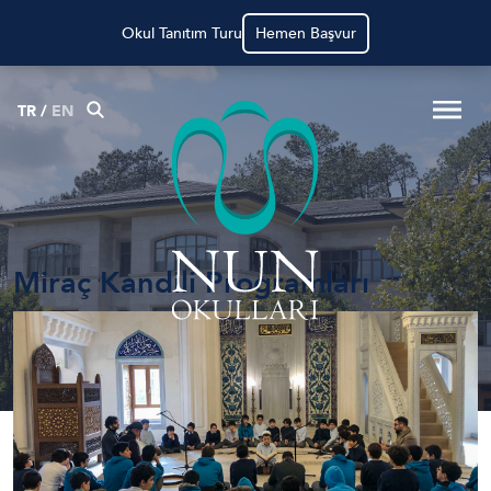
Okul Tanıtım Turu
Hemen Başvur
TR
/
EN
Miraç Kandili Programları
Anasayfa
Haberler
Miraç Kandili Programları