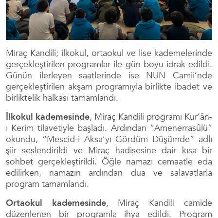
Miraç Kandili; ilkokul, ortaokul ve lise kademelerinde
gerçekleştirilen programlar ile gün boyu idrak edildi.
Günün ilerleyen saatlerinde ise NUN Camii’nde
gerçekleştirilen akşam programıyla birlikte ibadet ve
birliktelik halkası tamamlandı.
İlkokul kademesinde
, Miraç Kandili programı Kur’ân-
ı Kerim tilavetiyle başladı. Ardından “Amenerrasûlü”
okundu, “Mescid-i Aksa’yı Gördüm Düşümde” adlı
şiir seslendirildi ve Miraç hadisesine dair kısa bir
sohbet gerçekleştirildi. Öğle namazı cemaatle eda
edilirken, namazın ardından dua ve salavatlarla
program tamamlandı.
Ortaokul kademesinde
, Miraç Kandili camide
düzenlenen bir programla ihya edildi. Program