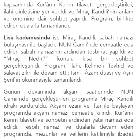
kapsamında Kur’ân-ı Kerim tilaveti gerçekleştirildi,
ilahi dinletisine yer verildi ve Miraç Kandili’nin anlam
ve önemine dair sohbet yapıldı. Program, birlikte
edilen dualarla tamamlandı.
Lise kademesinde
ise Miraç Kandili, sabah namazı
buluşması ile başladı. NUN Camii’nde cemaatle eda
edilen sabah namazının ardından tesbihat yapıldı ve
“Miraç Nedir?” konulu kısa bir sohbet
gerçekleştirildi. Program, ilahi, Kelime-i Tevhid ve
salavat zikri ile devam etti; İsm-i Âzam duası ve Aşr-ı
Şerif’in okunmasıyla tamamlandı.
Günün devamında akşam saatlerinde NUN
Camii’nde gerçekleştirilen programla Miraç Kandili
idraki sürdürüldü. Akşam ezanı ve iftar ile başlayan
programda akşam namazı cemaatle kılındı. Kur’ân-ı
Kerim tilaveti ve sohbetin ardından yatsı namazı eda
edildi. Tesbih namazı ve dualarla devam eden
programda, mezunlar ve velilerin katılımıyla ibadet