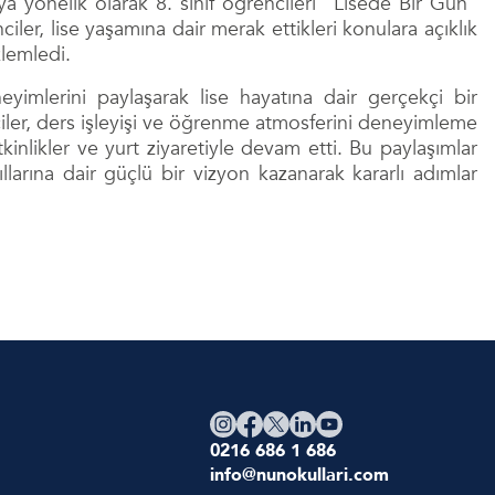
 yönelik olarak 8. sınıf öğrencileri “Lisede Bir Gün”
r, lise yaşamına dair merak ettikleri konulara açıklık
lemledi.
yimlerini paylaşarak lise hayatına dair gerçekçi bir
ler, ders işleyişi ve öğrenme atmosferini deneyimleme
 etkinlikler ve yurt ziyaretiyle devam etti. Bu paylaşımlar
llarına dair güçlü bir vizyon kazanarak kararlı adımlar
0216 686 1 686
info@nunokullari.com