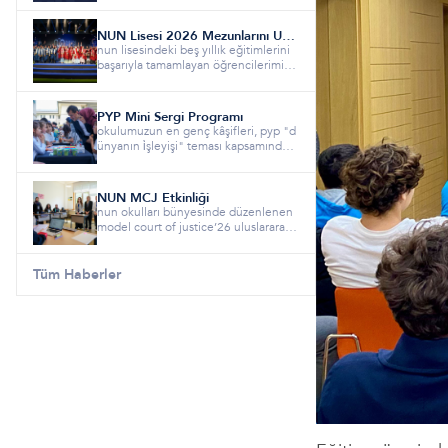
NUN Lisesi 2026 Mezunlarını Uğurladı!
nun lisesindeki beş yıllık eğitimlerini
başarıyla tamamlayan öğrencilerimizi,
hayatlarının yeni sa...
PYP Mini Sergi Programı
okulumuzun en genç kâşifleri, pyp "d
ünyanın i̇şleyişi" teması kapsamında y
ürüttükleri altı haftalık...
NUN MCJ Etkinliği
nun okulları bünyesinde düzenlenen
model court of justice’26 uluslararası
adalet simülasyonu etkin...
Tüm Haberler