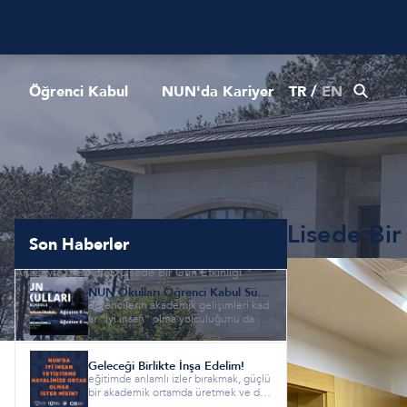
Öğrenci Kabul
NUN'da Kariyer
TR
/
EN
Lisede Bir
Son Haberler
Anasayfa
Haberler
Lisede Bir Gün Etkinliği
NUN Okulları Öğrenci Kabul Süreci Başladı!
öğrencilerin akademik gelişimleri kad
ar “iyi insan” olma yolculuğunu da ön
emseyen nun okullarında...
Geleceği Birlikte İnşa Edelim!
eğitimde anlamlı izler bırakmak, güçlü
bir akademik ortamda üretmek ve de
ğer odaklı bir eğitim anl...