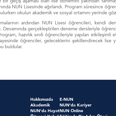
 bir geçiş aşaması olan lise dönemini yakından tanımaya
nda NUN Lisesinde ağırlandı. Program süresince öğrencile
bulurken okulun akademik ve sosyal ortamını yerinde göz
malarının ardından NUN Lisesi öğrencileri, kendi dene
. Devamında gerçekleştirilen deneme dersleriyle öğrenci
 Program, hazırlık sınıfı öğrencileriyle yapılan etkileşimli
yesinde öğrenciler, geleceklerini şekillendirecek lise yı
u buldular.
Hakkımızda
E-NUN
Akademik
NUN'da Kariyer
NUN'da Hayat
NUN Online