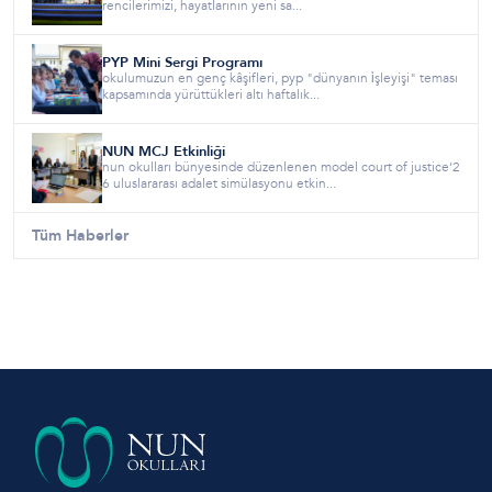
rencilerimizi, hayatlarının yeni sa...
PYP Mini Sergi Programı
okulumuzun en genç kâşifleri, pyp "dünyanın i̇şleyişi" teması
kapsamında yürüttükleri altı haftalık...
NUN MCJ Etkinliği
nun okulları bünyesinde düzenlenen model court of justice’2
6 uluslararası adalet simülasyonu etkin...
Tüm Haberler