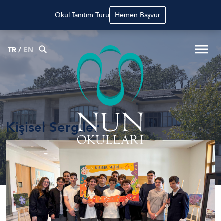
Okul Tanıtım Turu
Hemen Başvur
TR
/
EN
Kişisel Sergiler
Anasayfa
Haberler
Kişisel Sergiler