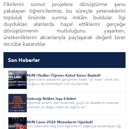
Fikirlerini somut projelere dönüştürme şansı
yakalayan öğrencilerimiz, bu süreçte yeteneklerini
topluluk önünde sunma imkânı buldular. İlgi
duydukları alanlarda hayal ettiklerini gerçeğe
dönüştürmenin mutluluğunu yaşarken,
üretkenliklerini akranlarıyla paylaşarak değerli birer
tecrübe kazandılar.
Son Haberler
NUN Okulları Öğrenci Kabul Süreci Başladı!
öğrencilerin akademik gelişimleri kadar “iyi insan” olma yolc
uluğunu da önemseyen nun okullarında...
Geleceği Birlikte İnşa Edelim!
eğitimde anlamlı izler bırakmak, güçlü bir akademik ortamda
üretmek ve değer odaklı bir eğitim anl...
NUN Lisesi 2026 Mezunlarını Uğurladı!
nun lisesindeki beş yıllık eğitimlerini başarıyla tamamlayan öğ