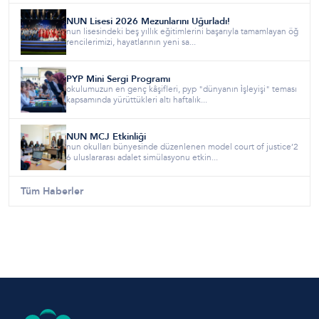
NUN Lisesi 2026 Mezunlarını Uğurladı!
nun lisesindeki beş yıllık eğitimlerini başarıyla tamamlayan öğ
rencilerimizi, hayatlarının yeni sa...
PYP Mini Sergi Programı
okulumuzun en genç kâşifleri, pyp "dünyanın i̇şleyişi" teması
kapsamında yürüttükleri altı haftalık...
NUN MCJ Etkinliği
nun okulları bünyesinde düzenlenen model court of justice’2
6 uluslararası adalet simülasyonu etkin...
Tüm Haberler