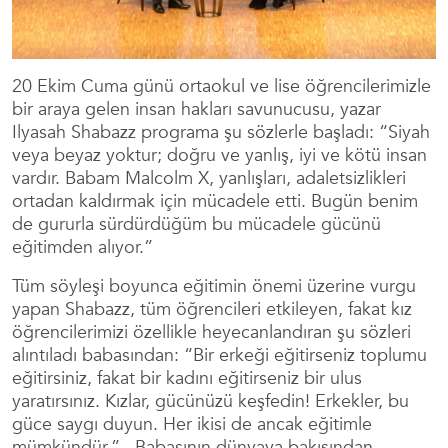
20 Ekim Cuma günü ortaokul ve lise öğrencilerimizle
bir araya gelen insan hakları savunucusu, yazar
Ilyasah Shabazz programa şu sözlerle başladı: “Siyah
veya beyaz yoktur; doğru ve yanlış, iyi ve kötü insan
vardır. Babam Malcolm X, yanlışları, adaletsizlikleri
ortadan kaldırmak için mücadele etti. Bugün benim
de gururla sürdürdüğüm bu mücadele gücünü
eğitimden alıyor.”
Tüm söyleşi boyunca eğitimin önemi üzerine vurgu
yapan Shabazz, tüm öğrencileri etkileyen, fakat kız
öğrencilerimizi özellikle heyecanlandıran şu sözleri
alıntıladı babasından: “Bir erkeği eğitirseniz toplumu
eğitirsiniz, fakat bir kadını eğitirseniz bir ulus
yaratırsınız. Kızlar, gücünüzü keşfedin! Erkekler, bu
güce saygı duyun. Her ikisi de ancak eğitimle
mümkündür.” Babasının dünyaya bakışından,