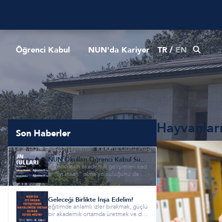
Öğrenci Kabul
NUN'da Kariyer
TR
/
EN
Hayvanlar
Son Haberler
Anasayfa
Haberler
Hayvanları Koruma Günü Programı
NUN Okulları Öğrenci Kabul Süreci Başladı!
öğrencilerin akademik gelişimleri kad
ar “iyi insan” olma yolculuğunu da ön
emseyen nun okullarında...
Geleceği Birlikte İnşa Edelim!
eğitimde anlamlı izler bırakmak, güçlü
bir akademik ortamda üretmek ve de
ğer odaklı bir eğitim anl...