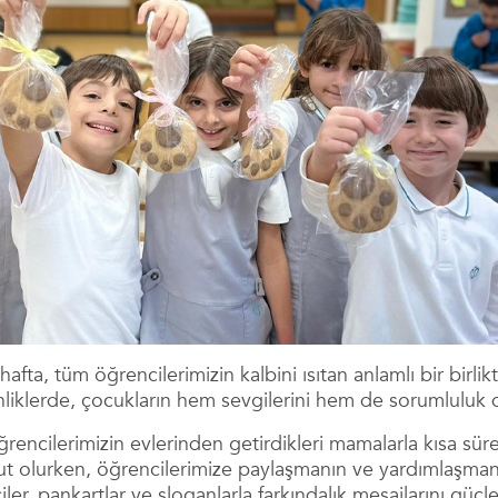
fta, tüm öğrencilerimizin kalbini ısıtan anlamlı bir bir
liklerde, çocukların hem sevgilerini hem de sorumluluk d
encilerimizin evlerinden getirdikleri mamalarla kısa süre
t olurken, öğrencilerimize paylaşmanın ve yardımlaşmanı
ler, pankartlar ve sloganlarla farkındalık mesajlarını güç