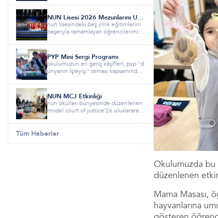
NUN Lisesi 2026 Mezunlarını Uğurladı!
nun lisesindeki beş yıllık eğitimlerini
başarıyla tamamlayan öğrencilerimizi,
hayatlarının yeni sa...
PYP Mini Sergi Programı
okulumuzun en genç kâşifleri, pyp "d
ünyanın i̇şleyişi" teması kapsamında y
ürüttükleri altı haftalık...
NUN MCJ Etkinliği
nun okulları bünyesinde düzenlenen
model court of justice’26 uluslararası
adalet simülasyonu etkin...
Tüm Haberler
Okulumuzda bu ha
düzenlenen etkin
Mama Masası, öğr
hayvanlarına umu
gösteren öğrenci