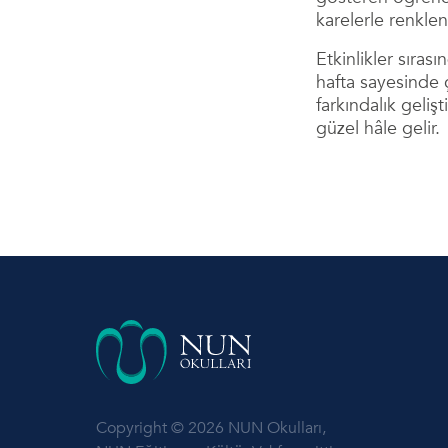
karelerle renklen
Etkinlikler sıras
hafta sayesinde
farkındalık geli
güzel hâle gelir.
Copyright © 2026 NUN Okulları,