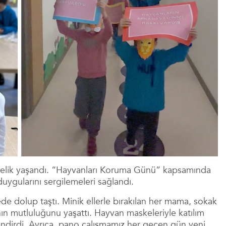
liktelik yaşandı. “Hayvanları Koruma Günü” kapsamında
uygularını sergilemeleri sağlandı.
de dolup taştı. Minik ellerle bırakılan her mama, sokak
n mutluluğunu yaşattı. Hayvan maskeleriyle katılım
lendirdi. Ayrıca, pano çalışmamız her geçen gün yeni