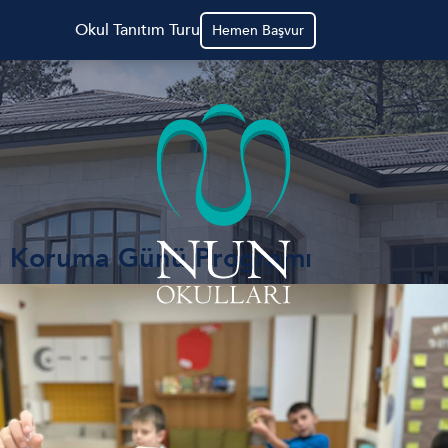
Okul Tanıtım Turu
Hemen Başvur
ı Koruma Günü Programı