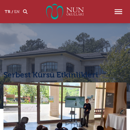
Okul Tanıtım Turu
Hemen Başvur
TR
/
EN
Serbest Kürsü Etkinlikleri
Anasayfa
Haberler
Serbest Kürsü Etkinlikleri