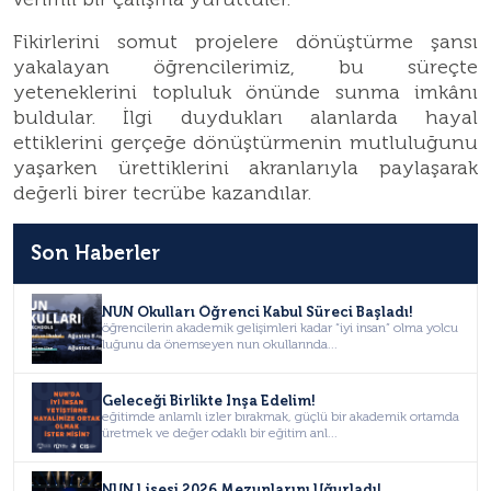
Fikirlerini somut projelere dönüştürme şansı
yakalayan öğrencilerimiz, bu süreçte
yeteneklerini topluluk önünde sunma imkânı
buldular. İlgi duydukları alanlarda hayal
ettiklerini gerçeğe dönüştürmenin mutluluğunu
yaşarken ürettiklerini akranlarıyla paylaşarak
değerli birer tecrübe kazandılar.
Son Haberler
NUN Okulları Öğrenci Kabul Süreci Başladı!
öğrencilerin akademik gelişimleri kadar “iyi insan” olma yolcu
luğunu da önemseyen nun okullarında...
Geleceği Birlikte İnşa Edelim!
eğitimde anlamlı izler bırakmak, güçlü bir akademik ortamda
üretmek ve değer odaklı bir eğitim anl...
NUN Lisesi 2026 Mezunlarını Uğurladı!