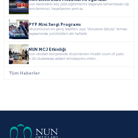
nun lisesindeki beş yıllık eğitimlerini başarıyla tamamlayan öğ
rencilerimizi, hayatlarının yeni sa...
PYP Mini Sergi Programı
okulumuzun en genç kâşifleri, pyp "dünyanın i̇şleyişi" teması
kapsamında yürüttükleri altı haftalık...
NUN MCJ Etkinliği
nun okulları bünyesinde düzenlenen model court of justic
e’26 uluslararası adalet simülasyonu etkin...
Tüm Haberler