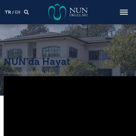
TR
/
EN
NUN'da Hayat
Anasayfa
Lise
NUN'da Hayat