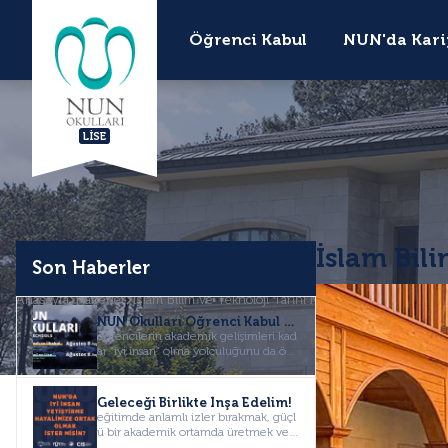
Öğrenci Kabul
NUN'da Kari
LISE
İslam Bili
Son Haberler
Anasayfa
Haberler
İslam Bilim ve Teknoloji Tarihi Müze Gezisi
NUN Okulları Öğrenci Kabul Süreci Başladı!
öğrencilerin akademik gelişimleri kad
ar “iyi insan” olma yolculuğunu da ön
emseyen nun okullarında...
Geleceği Birlikte İnşa Edelim!
eğitimde anlamlı izler bırakmak, güçl
ü bir akademik ortamda üretmek ve d
eğer odaklı bir eğitim anl...