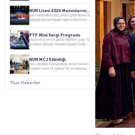
NUN Lisesi 2026 Mezunlarını Uğurladı!
nun lisesindeki beş yıllık eğitimlerini b
aşarıyla tamamlayan öğrencilerimizi,
hayatlarının yeni sa...
PYP Mini Sergi Programı
okulumuzun en genç kâşifleri, pyp "d
ünyanın i̇şleyişi" teması kapsamında y
ürüttükleri altı haftalık...
NUN MCJ Etkinliği
nun okulları bünyesinde düzenlenen
model court of justice’26 uluslararası a
dalet simülasyonu etkin...
Tüm Haberler