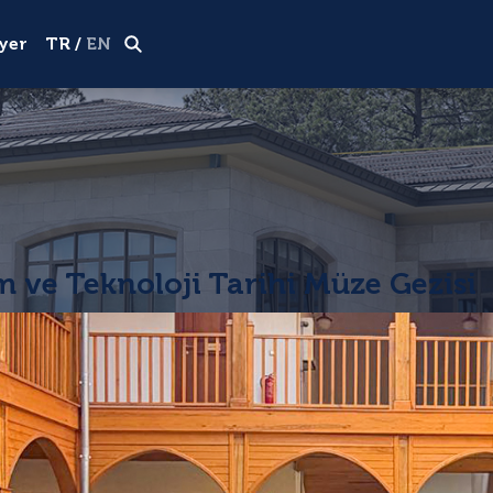
Okul Tanıtım Turu
Hemen Başvur
yer
TR
/
EN
m ve Teknoloji Tarihi Müze Gezisi