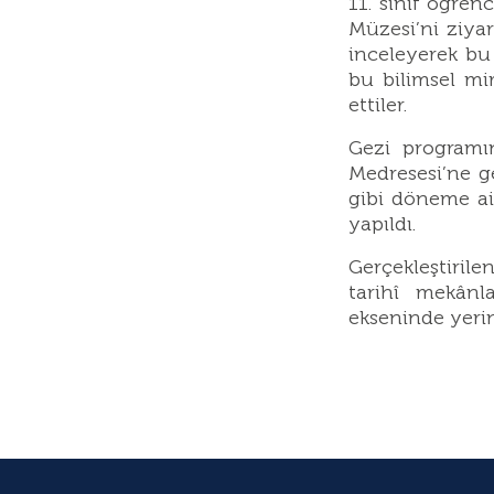
11. sınıf öğren
Müzesi’ni ziyar
inceleyerek bu 
bu bilimsel mi
ettiler.
Gezi programı
Medresesi’ne ge
gibi döneme ait
yapıldı.
Gerçekleştirile
tarihî mekânla
ekseninde yerind