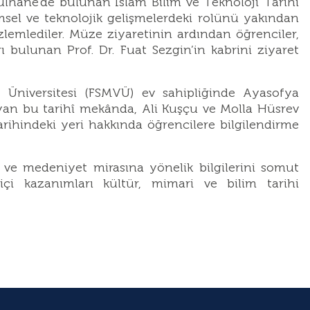
Gülhane’de bulunan İslam Bilim ve Teknoloji Tarihi
imsel ve teknolojik gelişmelerdeki rolünü yakından
zlemlediler. Müze ziyaretinin ardından öğrenciler,
 bulunan Prof. Dr. Fuat Sezgin’in kabrini ziyaret
Üniversitesi (FSMVÜ) ev sahipliğinde Ayasofya
şıyan bu tarihî mekânda, Ali Kuşçu ve Molla Hüsrev
arihindeki yeri hakkında öğrencilere bilgilendirme
hi ve medeniyet mirasına yönelik bilgilerini somut
 içi kazanımları kültür, mimari ve bilim tarihi