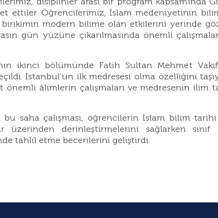
cilerimiz, disiplinler arası bir program kapsamında 
et ettiler. Öğrencilerimiz, İslam medeniyetinin bil
birikimin modern bilime olan etkilerini yerinde gö
rasın gün yüzüne çıkarılmasında önemli çalışmaları
nın ikinci bölümünde Fatih Sultan Mehmet Vakıf 
çildi. İstanbul’un ilk medresesi olma özelliğini ta
 önemli âlimlerin çalışmaları ve medresenin ilim t
n bu saha çalışması, öğrencilerin İslam bilim tari
r üzerinden derinleştirmelerini sağlarken sınıf
e tahlil etme becerilerini geliştirdi.