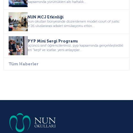
kapsamında yürüttükleri altı haftalık...
NUN MCJ Etkinliği
nun okulları bünyesinde düzenlenen model court of justic
e’26 uluslararası adalet simülasyonu etkin...
PYP Mini Sergi Programı
üçüncü sınıf öğrencilerimiz, pyp kapsamında gerçekleştirdikl
eri "keşif ve icatlar, yeni anlayışlar...
Tüm Haberler