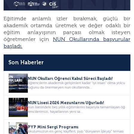
Eğitimde anlamlı izler bırakmak, güçlü bir
akademik ortamda üretmek ve değer odaklı bir
eğitim anlayışının parçası olmak isteyen
öğretmenler için
NUN Okullarında başvurular
başladı.
Son Haberler
NUN Okulları Öğrenci Kabul Süreci Başladı!
öğrencilerin akademik gelişimleri kadar “iyi insan” olma yolcu
luğunu da önemseyen nun okullarında...
NUN Lisesi 2026 Mezunlarını Uğurladı!
nun lisesindeki beş yıllık eğitimlerini başarıyla tamamlayan öğ
rencilerimizi, hayatlarının yeni sa...
PYP Mini Sergi Programı
okulumuzun en genç kâşifleri, pyp "dünyanın i̇şleyişi" teması