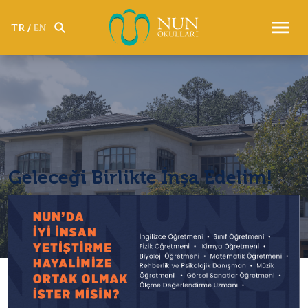
Okul Tanıtım Turu
Hemen Başvur
TR
/
EN
Geleceği Birlikte İnşa Edelim!
Anasayfa
Haberler
Geleceği Birlikte İnşa Edelim!