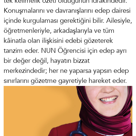
tek kelimelik özeti olduğunun idrakindedi
r.
Konuşmalarını ve davranışlarını
edep dairesi
içinde kurgulaması gerektiğini bilir. Ailesiyle,
öğretmenleriyle, arkadaşlarıyla ve tüm
kâinatla olan ilişkisini edebi gözeterek
tanzim eder.
NUN Öğrencisi için edep ayrı
bir değer değil,
hayatın
bizzat
merkezindedir; he
r ne yaparsa yapsın ed
ep
sınırlarını gözetme
g
ayretiyl
e hareket eder.