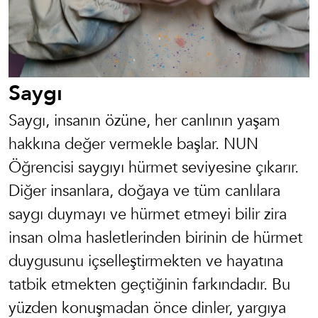
Saygı
Saygı,
insanın özüne,
her canlının yaşam
hakkına değer vermekle başl
ar. NUN
Öğrencisi sa
ygıyı hürmet seviyesine çıkarır.
D
iğer insanlara, doğaya
ve tüm canlılara
saygı duymayı ve hürmet etmeyi bilir zira
insan olma hasletlerinden birinin de hürmet
duygusunu içselleştirmekten ve hayatına
tatbik etmekten geçtiğinin farkındadır. Bu
yüzden konuşmadan önce dinler, yargıya