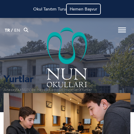
Okul Tanıtım Turu
Hemen Başvur
TR
/
EN
Yurtlar
Anasayfa
NUN'da Hayat
Kampüs İmkanları
Yurtlar