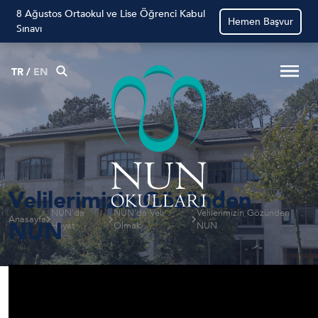
8 Ağustos Ortaokul ve Lise Öğrenci Kabul
Hemen Başvur
Sınavı
TR
/
EN
Velilerimizin Gözünden
NUN'da
NUN'da Veli
Velilerimizin Gözünden
NUN
Anasayfa
Hayat
Olmak
NUN