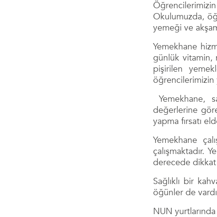
Öğrencilerimizin
Okulumuzda, öğre
yemeği ve akşam 
Yemekhane hizme
günlük vitamin, 
pişirilen yemek
öğrencilerimizin 
Yemekhane, sağl
değerlerine göre
yapma fırsatı el
Yemekhane çalış
çalışmaktadır. Y
derecede dikkat 
Sağlıklı bir kah
öğünler de vardı
NUN yurtlarında 