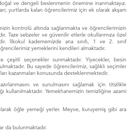
için doğal ve dengeli beslenmenin önemine inanmaktayız.
arı; yurtlarda kalan öğrencilerimiz için ek olarak akşam
izin kontrolü altında sağlanmakta ve öğrencilerimizin
ır. Taze sebzeler ve güvenilir etlerle okullarımıza özel
edir. İlkokul kadememizde ana sınıfı, 1 ve 2. sınıf
öğrencilerimiz yemeklerini kendileri almaktadır.
 çeşitli seçenekler sunmaktadır. Yiyecekler, besin
ulmaktadır. Bu sayede öğrencilerimiz, sağlıklı seçimler
kları kazanmaları konusunda desteklenmektedir.
zırlanmasını ve sunulmasını sağlamak için titizlikle
ağı kullanılmaktadır. Yemekhanemizin temizliğine azami
 olarak öğle yemeği yerler. Meyve, kuruyemiş gibi ara
lar da bulunmaktadır.