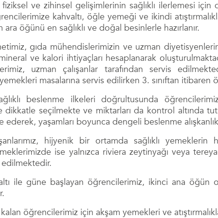
 fiziksel ve zihinsel gelişimlerinin sağlıklı ilerlemesi 
ncilerimize kahvaltı, öğle yemeği ve ikindi atıştırmalıkl
ara öğünü en sağlıklı ve doğal besinlerle hazırlanır.
timiz, gıda mühendislerimizin ve uzman diyetisyenlerim
mineral ve kalori ihtiyaçları hesaplanarak oluşturulmaktad
lerimiz, uzman çalışanlar tarafından servis edilmekt
yemekleri masalarına servis edilirken 3. sınıftan itibaren 
ıklı beslenme ilkeleri doğrultusunda öğrencilerimize
 dikkatle seçilmekte ve miktarları da kontrol altında tut
de ederek, yaşamları boyunca dengeli beslenme alışkanlı
anlarımız, hijyenik bir ortamda sağlıklı yemeklerin ha
emeklerimizde ise yalnızca riviera zeytinyağı veya terey
edilmektedir.
valtı ile güne başlayan öğrencilerimiz, ikinci ana öğün
r.
kalan öğrencilerimiz için akşam yemekleri ve atıştırmalık