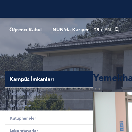
Öğrenci Kabul
NUN'da Kariyer
TR
/
EN
Yemekh
Kampüs İmkanları
Anasayfa
NUN'da Hayat
Kampüs İmkanları
Yemekhane
Tabiatta Bir Okul
Sınıflarımız
Kütüphaneler
Laboratuvarlar