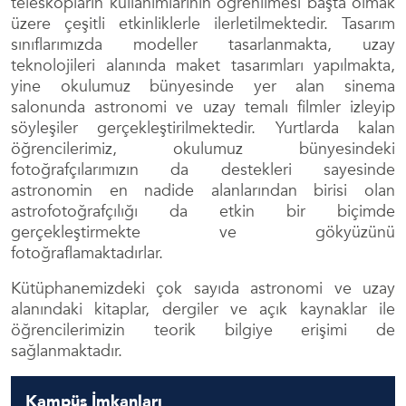
teleskopların kullanımlarının öğrenilmesi başta olmak
üzere çeşitli etkinliklerle ilerletilmektedir. Tasarım
sınıflarımızda modeller tasarlanmakta, uzay
teknolojileri alanında maket tasarımları yapılmakta,
yine okulumuz bünyesinde yer alan sinema
salonunda astronomi ve uzay temalı filmler izleyip
söyleşiler gerçekleştirilmektedir. Yurtlarda kalan
öğrencilerimiz, okulumuz bünyesindeki
fotoğrafçılarımızın da destekleri sayesinde
astronomin en nadide alanlarından birisi olan
astrofotoğrafçılığı da etkin bir biçimde
gerçekleştirmekte ve gökyüzünü
fotoğraflamaktadırlar.
Kütüphanemizdeki çok sayıda astronomi ve uzay
alanındaki kitaplar, dergiler ve açık kaynaklar ile
öğrencilerimizin teorik bilgiye erişimi de
sağlanmaktadır.
Kampüs İmkanları