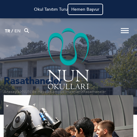
Okul Tanıtım Turu
Hemen Başvur
TR
/
EN
Rasathaneler
Anasayfa
NUN'da Hayat
Kampüs İmkanları
Rasathaneler