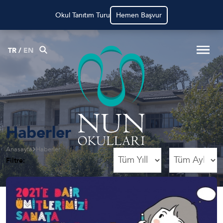
NUN Okullarında Çalışmak İçin
Hemen Başvur
TR
/
EN
Haberler
Anasayfa
Haberler
Filtre: