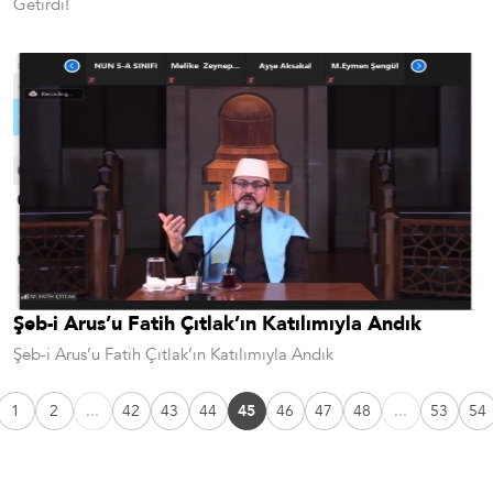
Getirdi!
Şeb-i Arus’u Fatih Çıtlak’ın Katılımıyla Andık
Şeb-i Arus’u Fatih Çıtlak’ın Katılımıyla Andık
1
2
...
42
43
44
45
46
47
48
...
53
54